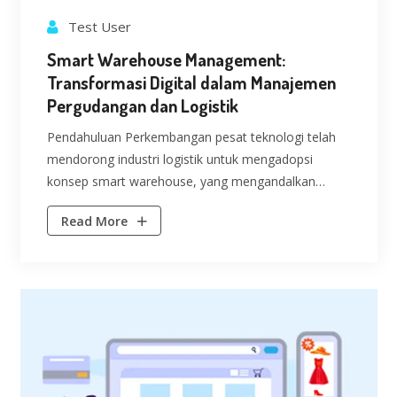
Test User
Smart Warehouse Management:
Transformasi Digital dalam Manajemen
Pergudangan dan Logistik
Pendahuluan Perkembangan pesat teknologi telah
mendorong industri logistik untuk mengadopsi
konsep smart warehouse, yang mengandalkan
otomatisasi, IoT, dan kecerdasan buatan. Smart
Read More
warehouse memungkinkan pengelolaan gudang...